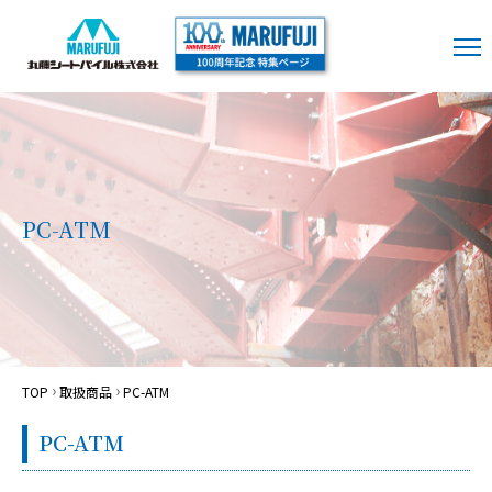
PC-ATM
TOP
取扱商品
PC-ATM
PC-ATM