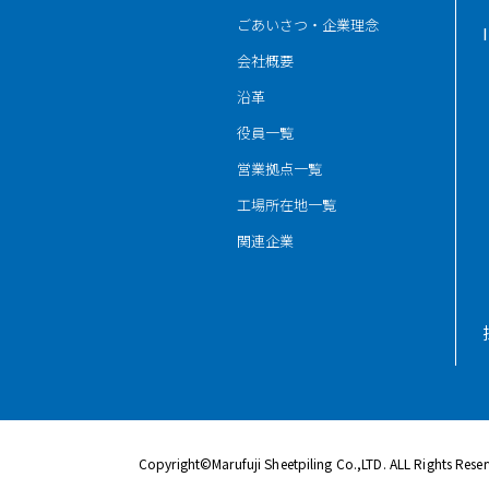
ごあいさつ・企業理念
会社概要
沿革
役員一覧
営業拠点一覧
工場所在地一覧
関連企業
Copyright©Marufuji Sheetpiling Co.,LTD. ALL Rights Rese