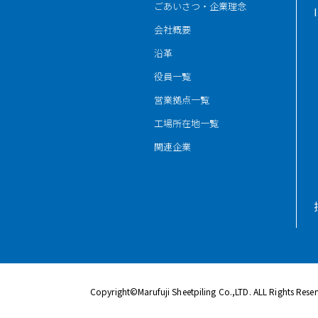
ごあいさつ・企業理念
会社概要
沿革
役員一覧
営業拠点一覧
工場所在地一覧
関連企業
Copyright©Marufuji Sheetpiling Co.,LTD. ALL Rights Rese