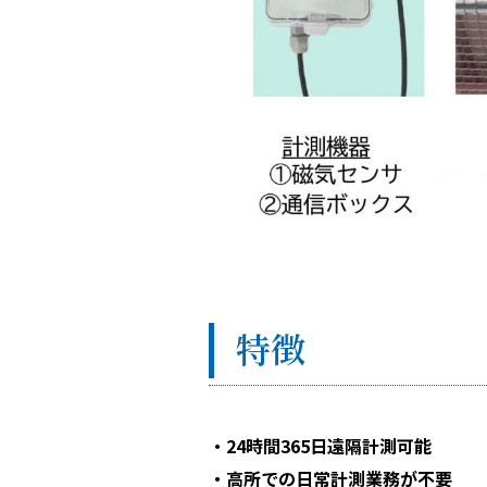
特徴
・24時間365⽇遠隔計測可能
・⾼所での⽇常計測業務が不要