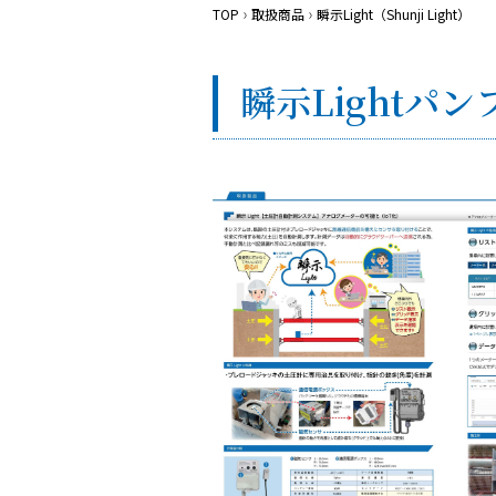
TOP
取扱商品
瞬示Light（Shunji Light）
瞬示Lightパ