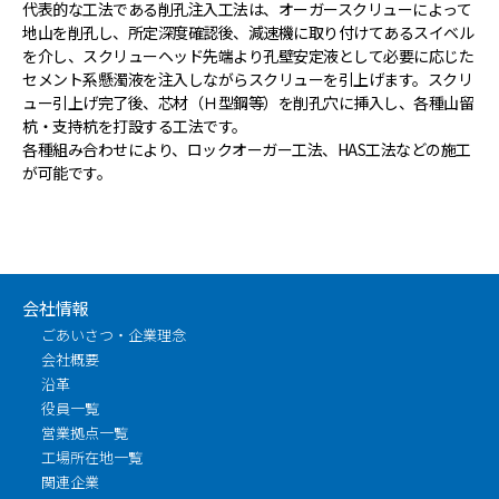
代表的な工法である削孔注入工法は、オーガースクリューによって
地山を削孔し、所定深度確認後、減速機に取り付けてあるスイベル
を介し、スクリューヘッド先端より孔壁安定液として必要に応じた
セメント系懸濁液を注入しながらスクリューを引上げます。スクリ
ュー引上げ完了後、芯材（Ｈ型鋼等）を削孔穴に挿入し、各種山留
杭・支持杭を打設する工法です。
各種組み合わせにより、ロックオーガー工法、HAS工法などの施工
が可能です。
会社情報
ごあいさつ・企業理念
会社概要
沿革
役員一覧
営業拠点一覧
工場所在地一覧
関連企業