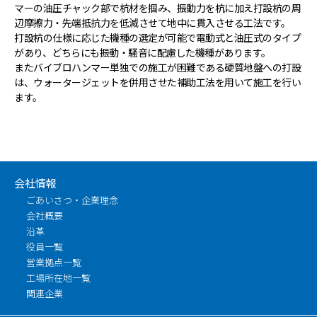
マーの油圧チャック部で杭材を掴み、振動力を杭に加え打設杭の周
辺摩擦力・先端抵抗力を低減させて地中に貫入させる工法です。
打設杭の仕様に応じた機種の選定が可能で電動式と油圧式のタイプ
があり、どちらにも振動・騒音に配慮した機種があります。
またバイブロハンマー単独での施工が困難である硬質地盤への打設
は、ウォータージェットを併用させた補助工法を用いて施工を行い
ます。
会社情報
ごあいさつ・企業理念
会社概要
沿革
役員一覧
営業拠点一覧
工場所在地一覧
関連企業