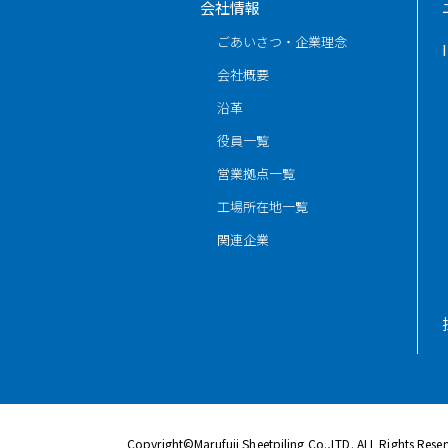
会社情報
ごあいさつ・企業理念
会社概要
沿革
役員一覧
営業拠点一覧
工場所在地一覧
関連企業
Copyright©Marufuji Sheetpiling Co.,LTD. ALL Rights Rese