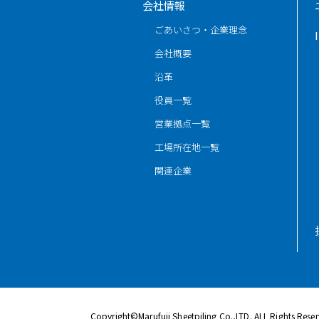
会社情報
ごあいさつ・企業理念
会社概要
沿革
役員一覧
営業拠点一覧
工場所在地一覧
関連企業
Copyright©Marufuji Sheetpiling Co.,LTD. ALL Rights Rese