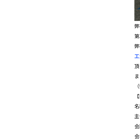
弊
第
弊
工
頂
ま
（
【
名
主
会
会