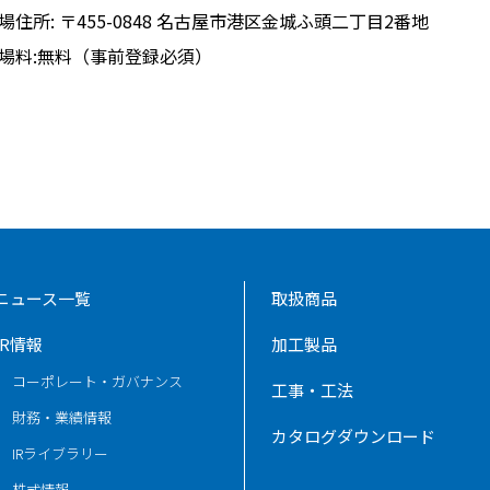
場住所: 〒455-0848 名古屋市港区金城ふ頭二丁目2番地
場料:無料（事前登録必須）
ニュース一覧
取扱商品
IR情報
加工製品
コーポレート・ガバナンス
工事・工法
財務・業績情報
カタログダウンロード
IRライブラリー
株式情報