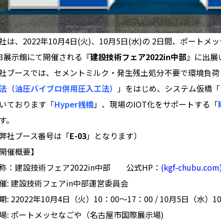
社は、2022年10月4日(火)、10月5日(水)の 2日間、ポー
3展示館にて開催される『
建設技術フェア2022in中部
』に出展
社ブースでは、セメントミルク・発生残土処分不要で環境負荷
法（油圧バイブロ併用圧入工法）
」をはじめ、システム仮橋「
いております「
Hyper桟橋
」、現場のIOT化をサポートする「
す。
弊社ブース番号は「
E-03
」となります）
開催概要】
称：建設技術フェア2022in中部 公式HP：
(kgf-chubu.com
催: 建設技術フェアin中部運営委員会
期: 22022年10月4日（火）10：00～17：00 / 10月5日（水）1
場: ポートメッセなごや（名古屋市国際展示場)