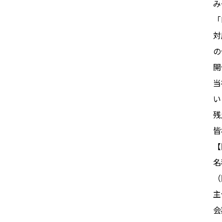
み
「
対
の
開
当
い
残
皆
【
名
（
主
会