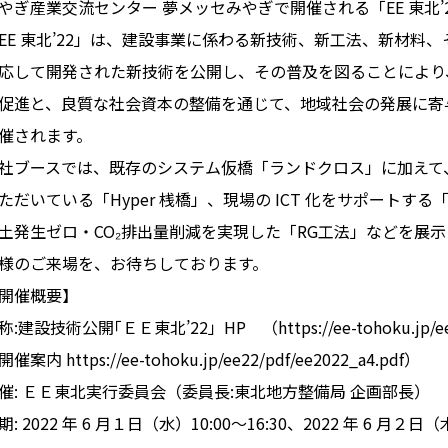
やぎ産業交流センター 夢メッセみやぎで開催される「EE 東北’
EE 東北’22」は、建設事業に係わる新技術、新工法、新材料
応して開発された新技術を公開し、その普及を図ることにより
促進と、良質な社会資本の整備を通じて、地域社会の発展に寄
催されます。
社ブースでは、既存のシステム仮橋「ランドクロス」に加えて
ただいている「Hyper 桟橋」、現場の ICT 化をサポートする
土発生ゼロ・CO₂排出量削減を実現した「RG工法」などを展
様のご来場を、お待ちしております。
開催概要】
称:建設技術公開｢ＥＥ東北’22」HP （
https://ee-tohoku.jp/
開催案内
https://ee-tohoku.jp/ee22/pdf/ee2022_a4.pdf
）
催: ＥＥ東北実行委員会（委員⾧:東北地方整備局 企画部⾧）
期: 2022 年 6 月１日（水）10:00～16:30、2022 年 6 月２日（木