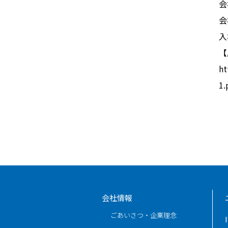
会
会
入
【
h
1.
会社情報
ごあいさつ・企業理念