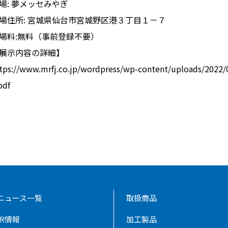
場: 夢メッセみやぎ
場住所: 宮城県仙台市宮城野区港３丁目１－７
場料:無料（事前登録不要）
展示内容の詳細】
ttps://www.mrfj.co.jp/wordpress/wp-content/upload
pdf
ニュース一覧
取扱商品
IR情報
加工製品