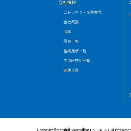
会社情報
ごあいさつ・企業理念
会社概要
沿革
役員一覧
営業拠点一覧
工場所在地一覧
関連企業
Copyright©Marufuji Sheetpiling Co.,LTD. ALL Rights Rese