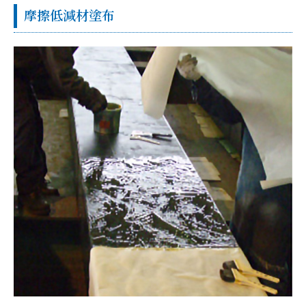
摩擦低減材塗布