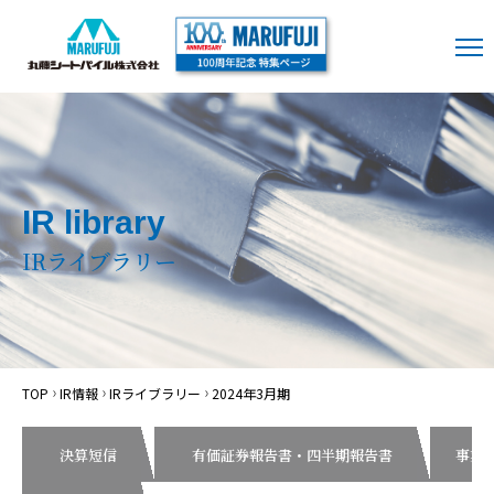
IR library
IRライブラリー
TOP
IR情報
IRライブラリー
2024年3月期
決算短信
有価証券報告書・四半期報告書
事業