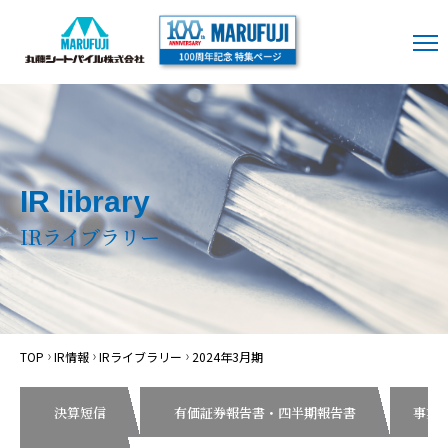
IR library
IRライブラリー
TOP
IR情報
IRライブラリー
2024年3月期
決算短信
有価証券報告書・四半期報告書
事業