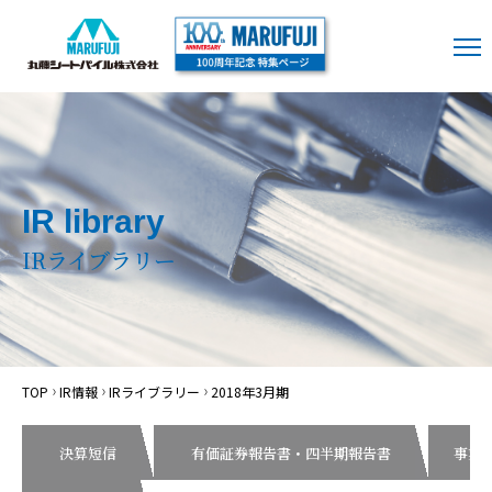
IR library
IRライブラリー
TOP
IR情報
IRライブラリー
2018年3月期
決算短信
有価証券報告書・四半期報告書
事業