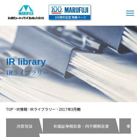
IR library
IRライブラリー
TOP
IR情報
IRライブラリー
2017年3月期
決算短信
有価証券報告書・四半期報告書
事業