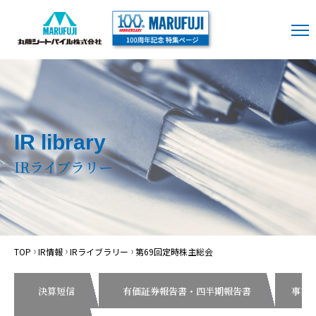
IR library
IRライブラリー
TOP
IR情報
IRライブラリー
第69回定時株主総会
決算短信
有価証券報告書・四半期報告書
事業