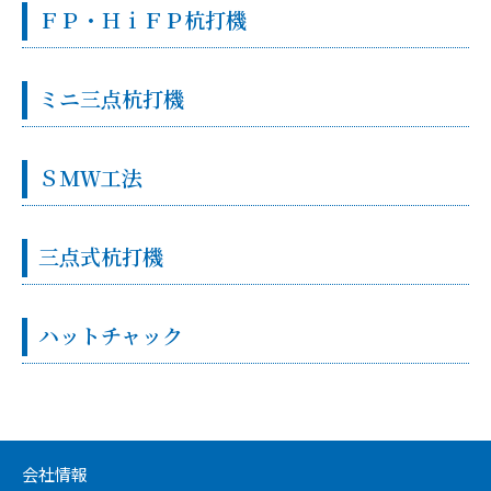
ＦＰ・ＨｉＦＰ杭打機
ミニ三点杭打機
ＳＭＷ工法
三点式杭打機
ハットチャック
会社情報